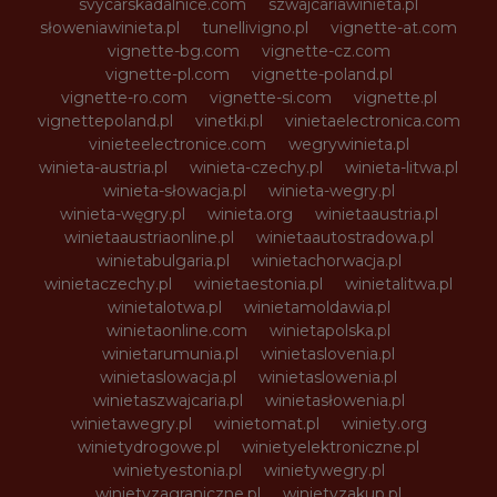
svycarskadalnice.com
szwajcariawinieta.pl
słoweniawinieta.pl
tunellivigno.pl
vignette-at.com
vignette-bg.com
vignette-cz.com
vignette-pl.com
vignette-poland.pl
vignette-ro.com
vignette-si.com
vignette.pl
vignettepoland.pl
vinetki.pl
vinietaelectronica.com
vinieteelectronice.com
wegrywinieta.pl
winieta-austria.pl
winieta-czechy.pl
winieta-litwa.pl
winieta-słowacja.pl
winieta-wegry.pl
winieta-węgry.pl
winieta.org
winietaaustria.pl
winietaaustriaonline.pl
winietaautostradowa.pl
winietabulgaria.pl
winietachorwacja.pl
winietaczechy.pl
winietaestonia.pl
winietalitwa.pl
winietalotwa.pl
winietamoldawia.pl
winietaonline.com
winietapolska.pl
winietarumunia.pl
winietaslovenia.pl
winietaslowacja.pl
winietaslowenia.pl
winietaszwajcaria.pl
winietasłowenia.pl
winietawegry.pl
winietomat.pl
winiety.org
winietydrogowe.pl
winietyelektroniczne.pl
winietyestonia.pl
winietywegry.pl
winietyzagraniczne.pl
winietyzakup.pl