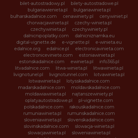
bilet-autostradowy.pl
bilety-autostradowe.pl
bulgariawienieta.pl
bulgariawinieta.pl
bulharskadalnice.com
cenawiniety.pl
cenywiniet.pl
chorwacjawinieta.pl
czechy-winieta.pl
czechywinieta.pl
czechywiniety.pl
dalnicnipoplatky.com
dalnicniznamka.eu
digital-vignette.de
e-vignette.pl
e-winieta.eu
edalnice.org
edalnice.pl
electronicavinieta.com
electroniceviniete.com
estoniawinieta.pl
estonskadalnice.com
ewinieta.pl
info365.pl
litvadalnice.com
litwa-winieta.pl
litwawinieta.pl
livignotunel.pl
livignotunnel.com
lotvawinieta.pl
lotwawinieta.pl
lotysskadalnice.com
madarskadalnice.com
moldavskadalnice.com
moldawiawinieta.pl
najtanszewiniety.pl
oplatyautostradowe.pl
pl-vignette.com
polskadalnice.com
rakouskadalnice.com
rumuniawinieta.pl
rumunskadalnice.com
sloveniawinieta.pl
slovenskadalnice.com
slovinskadalnice.com
slowacja-winieta.pl
slowacjawinieta.pl
sloweniawinieta.pl