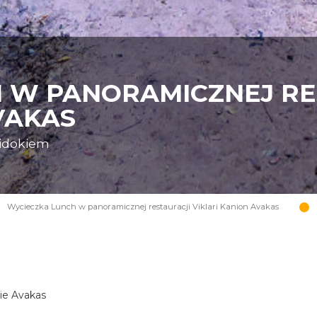
 W PANORAMICZNEJ RE
VAKAS
widokiem
Wycieczka Lunch w panoramicznej restauracji Viklari Kanion Avakas
nie Avakas