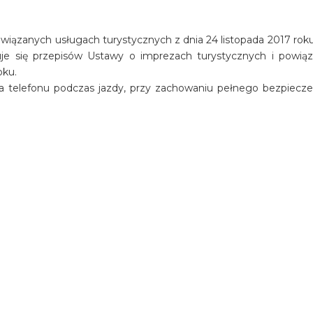
iązanych usługach turystycznych z dnia 24 listopada 2017 roku 
osuje się przepisów Ustawy o imprezach turystycznych i powią
oku.
a telefonu podczas jazdy, przy zachowaniu pełnego bezpiecz
oramicznej restauracji Viklari
ion Avakas