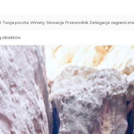
t
Twoja poczta
Winiety
Słowacja
Przewodnik
Delegacje zagraniczn
g obiektów