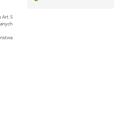
Art. 5
zanych
eństwa
TERMIN
06.08.2026 - 06.08.2026