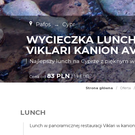
Pafos
→
Cypr
WYCIECZKA LUNCH
VIKLARI KANION A
Najlepszy lunch na Cyprze z pięknym 
83 PLN
/ 19 EUR
Cena od
Strona główna
/
Oferta
/
LUNCH
Lunch w panoramicznej restauracji Viklari w kanio