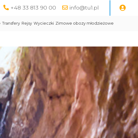
+48 33 813 90 00
info@tu1.pl
e
Transfery
Rejsy
Wycieczki
Zimowe obozy młodzieżowe