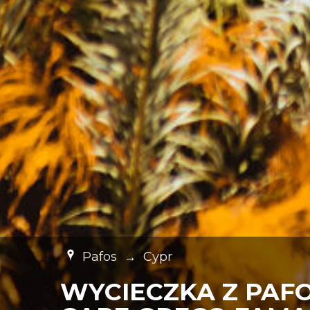
Pafos
→
Cypr
WYCIECZKA Z PAF