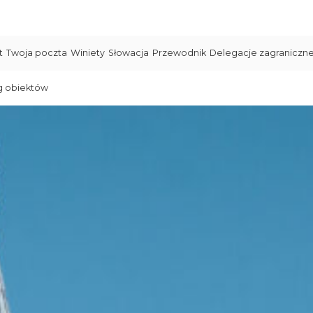
t
Twoja poczta
Winiety
Słowacja
Przewodnik
Delegacje zagraniczn
g obiektów