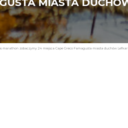
GUSTA MIASTA DUCHÓ
s marathon zobaczymy 24 miejsca Cape Greco Famagusta miasta duchów Lefkara