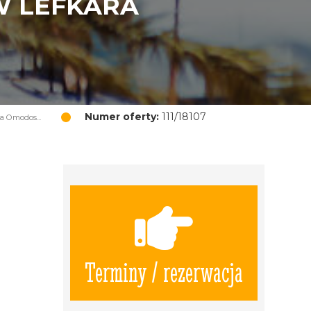
W LEFKARA
Numer oferty:
111/18107
 Omodos...
Terminy / rezerwacja