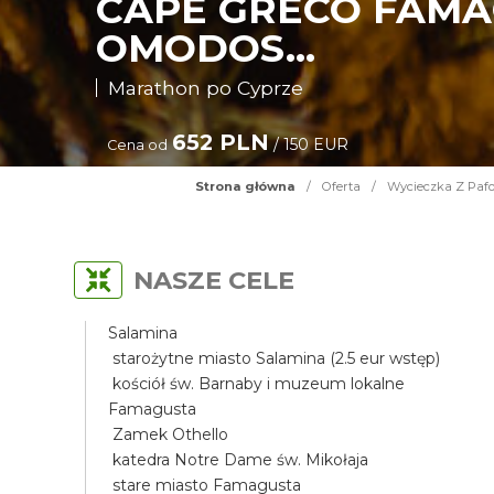
CAPE GRECO FAMA
OMODOS...
Marathon po Cyprze
652 PLN
/ 150 EUR
Cena od
Strona główna
/
Oferta
/
Wycieczka Z Pafo
NASZE CELE
Salamina
starożytne miasto Salamina (2.5 eur wstęp)
kościół św. Barnaby i muzeum lokalne
Famagusta
Zamek Othello
katedra Notre Dame św. Mikołaja
stare miasto Famagusta