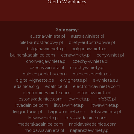
Oferta Współpracy
Polecamy:
austria-winieta.pl
austriawinieta.pl
bilet-autostradowy.pl
bilety-autostradowe.pl
bulgariawienieta.pl
bulgariawinieta.pl
bulharskadalnice.com
cenawiniety.pl
cenywiniet.pl
chorwacjawinieta.pl
czechy-winieta.pl
czechywinieta.pl
czechywiniety.pl
dalnicnipoplatky.com
dalnicniznamka.eu
digital-vignette.de
e-vignette.pl
e-winieta.eu
edalnice.org
edalnice.pl
electronicavinieta.com
electroniceviniete.com
estoniawinieta.pl
estonskadalnice.com
ewinieta.pl
info365.pl
litvadalnice.com
litwa-winieta.pl
litwawinieta.pl
livignotunel.pl
livignotunnel.com
lotvawinieta.pl
lotwawinieta.pl
lotysskadalnice.com
madarskadalnice.com
moldavskadalnice.com
moldawiawinieta.pl
najtanszewiniety.pl