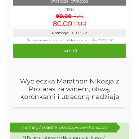
07.08.2026 - 07.08.2026
CENA
90.00
EUR
80.00
EUR
Promocja
:
-10.00
EUR
Najniższa cena z ostatnich 30 dni przed obniżką:
75.00 EUR
DALEJ
Wycieczka Marathon Nikozja z
Protaras za winem, oliwą,
koronkami i utraconą nadzieją
1) Terminy / składniki podstawowe / transport
2) Dane osobowe / składniki dodatkowe /