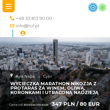
+48 33 813 90 00
info@tu1.pl
Ayia Napa
→
Cypr
WYCIECZKA MARATHON NIKOZJA Z
PROTARAS ZA WINEM, OLIWĄ,
KORONKAMI I UTRACONĄ NADZIEJĄ
347 PLN / 80 EUR
Cena od
391 PLN / 90 EUR