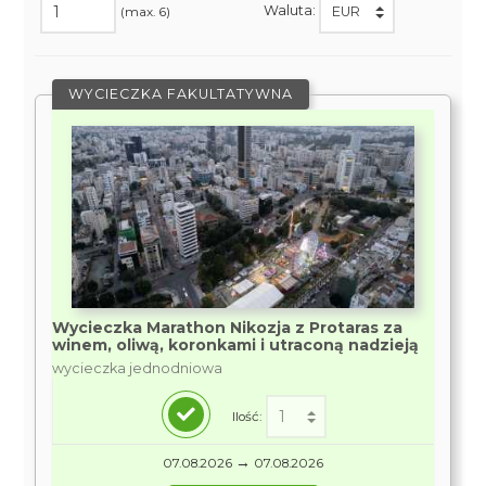
Waluta:
(max. 6)
WYCIECZKA FAKULTATYWNA
Wycieczka Marathon Nikozja z Protaras za
winem, oliwą, koronkami i utraconą nadzieją
wycieczka jednodniowa
Ilość:
→
07.08.2026
07.08.2026