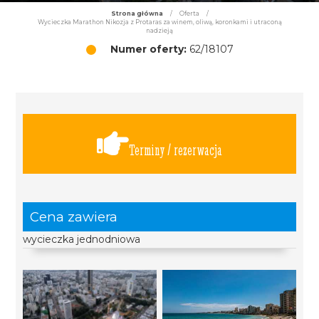
Strona główna
/
Oferta
/
Wycieczka Marathon Nikozja z Protaras za winem, oliwą, koronkami i utraconą
nadzieją
Numer oferty:
62/18107
Terminy / rezerwacja
Cena zawiera
wycieczka jednodniowa