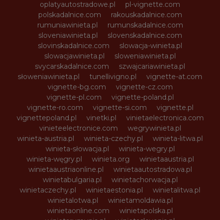
oplatyautostradowe.pl
pl-vignette.com
polskadalnice.com
rakouskadalnice.com
rumuniawinieta.pl
rumunskadalnice.com
sloveniawinieta.pl
slovenskadalnice.com
slovinskadalnice.com
slowacja-winieta.pl
slowacjawinieta.pl
sloweniawinieta.pl
svycarskadalnice.com
szwajcariawinieta.pl
słoweniawinieta.pl
tunellivigno.pl
vignette-at.com
vignette-bg.com
vignette-cz.com
vignette-pl.com
vignette-poland.pl
vignette-ro.com
vignette-si.com
vignette.pl
vignettepoland.pl
vinetki.pl
vinietaelectronica.com
vinieteelectronice.com
wegrywinieta.pl
winieta-austria.pl
winieta-czechy.pl
winieta-litwa.pl
winieta-słowacja.pl
winieta-wegry.pl
winieta-węgry.pl
winieta.org
winietaaustria.pl
winietaaustriaonline.pl
winietaautostradowa.pl
winietabulgaria.pl
winietachorwacja.pl
winietaczechy.pl
winietaestonia.pl
winietalitwa.pl
winietalotwa.pl
winietamoldawia.pl
winietaonline.com
winietapolska.pl