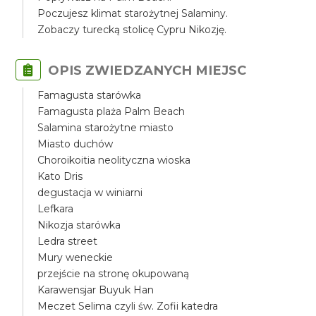
Poczujesz klimat starożytnej Salaminy.
Zobaczy turecką stolicę Cypru Nikozję.
OPIS ZWIEDZANYCH MIEJSC
Famagusta starówka
Famagusta plaża Palm Beach
Salamina starożytne miasto
Miasto duchów
Choroikoitia neolityczna wioska
Kato Dris
degustacja w winiarni
Lefkara
Nikozja starówka
Ledra street
Mury weneckie
przejście na stronę okupowaną
Karawensjar Buyuk Han
Meczet Selima czyli św. Zofii katedra