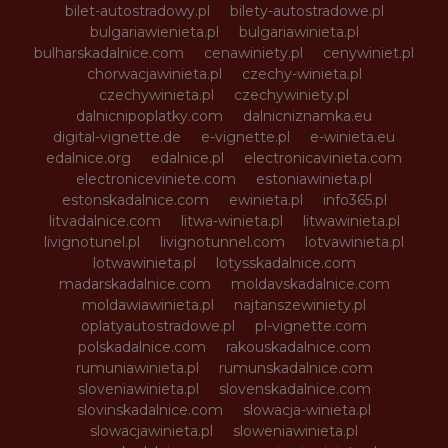
bilet-autostradowy.pl
bilety-autostradowe.pl
bulgariawienieta.pl
bulgariawinieta.pl
bulharskadalnice.com
cenawiniety.pl
cenywiniet.pl
chorwacjawinieta.pl
czechy-winieta.pl
czechywinieta.pl
czechywiniety.pl
dalnicnipoplatky.com
dalnicniznamka.eu
digital-vignette.de
e-vignette.pl
e-winieta.eu
edalnice.org
edalnice.pl
electronicavinieta.com
electroniceviniete.com
estoniawinieta.pl
estonskadalnice.com
ewinieta.pl
info365.pl
litvadalnice.com
litwa-winieta.pl
litwawinieta.pl
livignotunel.pl
livignotunnel.com
lotvawinieta.pl
lotwawinieta.pl
lotysskadalnice.com
madarskadalnice.com
moldavskadalnice.com
moldawiawinieta.pl
najtanszewiniety.pl
oplatyautostradowe.pl
pl-vignette.com
polskadalnice.com
rakouskadalnice.com
rumuniawinieta.pl
rumunskadalnice.com
sloveniawinieta.pl
slovenskadalnice.com
slovinskadalnice.com
slowacja-winieta.pl
slowacjawinieta.pl
sloweniawinieta.pl