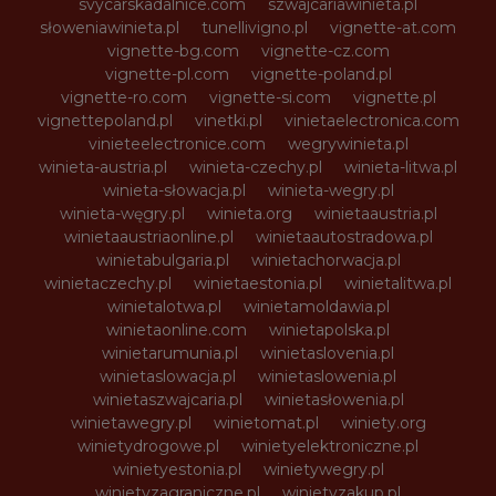
svycarskadalnice.com
szwajcariawinieta.pl
słoweniawinieta.pl
tunellivigno.pl
vignette-at.com
vignette-bg.com
vignette-cz.com
vignette-pl.com
vignette-poland.pl
vignette-ro.com
vignette-si.com
vignette.pl
vignettepoland.pl
vinetki.pl
vinietaelectronica.com
vinieteelectronice.com
wegrywinieta.pl
winieta-austria.pl
winieta-czechy.pl
winieta-litwa.pl
winieta-słowacja.pl
winieta-wegry.pl
winieta-węgry.pl
winieta.org
winietaaustria.pl
winietaaustriaonline.pl
winietaautostradowa.pl
winietabulgaria.pl
winietachorwacja.pl
winietaczechy.pl
winietaestonia.pl
winietalitwa.pl
winietalotwa.pl
winietamoldawia.pl
winietaonline.com
winietapolska.pl
winietarumunia.pl
winietaslovenia.pl
winietaslowacja.pl
winietaslowenia.pl
winietaszwajcaria.pl
winietasłowenia.pl
winietawegry.pl
winietomat.pl
winiety.org
winietydrogowe.pl
winietyelektroniczne.pl
winietyestonia.pl
winietywegry.pl
winietyzagraniczne.pl
winietyzakup.pl