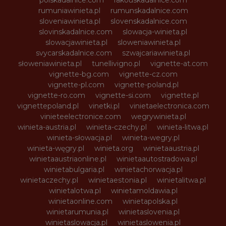
rumuniawinieta.pl
rumunskadalnice.com
sloveniawinieta.pl
slovenskadalnice.com
slovinskadalnice.com
slowacja-winieta.pl
slowacjawinieta.pl
sloweniawinieta.pl
svycarskadalnice.com
szwajcariawinieta.pl
słoweniawinieta.pl
tunellivigno.pl
vignette-at.com
vignette-bg.com
vignette-cz.com
vignette-pl.com
vignette-poland.pl
vignette-ro.com
vignette-si.com
vignette.pl
vignettepoland.pl
vinetki.pl
vinietaelectronica.com
vinieteelectronice.com
wegrywinieta.pl
winieta-austria.pl
winieta-czechy.pl
winieta-litwa.pl
winieta-słowacja.pl
winieta-wegry.pl
winieta-węgry.pl
winieta.org
winietaaustria.pl
winietaaustriaonline.pl
winietaautostradowa.pl
winietabulgaria.pl
winietachorwacja.pl
winietaczechy.pl
winietaestonia.pl
winietalitwa.pl
winietalotwa.pl
winietamoldawia.pl
winietaonline.com
winietapolska.pl
winietarumunia.pl
winietaslovenia.pl
winietaslowacja.pl
winietaslowenia.pl