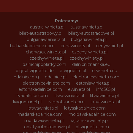
Polecamy:
austria-winieta.pl
austriawinieta.pl
bilet-autostradowy.pl
bilety-autostradowe.pl
bulgariawienieta.pl
bulgariawinieta.pl
bulharskadalnice.com
cenawiniety.pl
cenywiniet.pl
chorwacjawinieta.pl
czechy-winieta.pl
czechywinieta.pl
czechywiniety.pl
dalnicnipoplatky.com
dalnicniznamka.eu
digital-vignette.de
e-vignette.pl
e-winieta.eu
edalnice.org
edalnice.pl
electronicavinieta.com
electroniceviniete.com
estoniawinieta.pl
estonskadalnice.com
ewinieta.pl
info365.pl
litvadalnice.com
litwa-winieta.pl
litwawinieta.pl
livignotunel.pl
livignotunnel.com
lotvawinieta.pl
lotwawinieta.pl
lotysskadalnice.com
madarskadalnice.com
moldavskadalnice.com
moldawiawinieta.pl
najtanszewiniety.pl
oplatyautostradowe.pl
pl-vignette.com
polskadalnice.com
rakouskadalnice.com