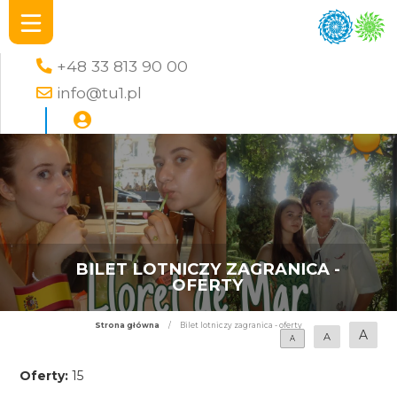
+48 33 813 90 00
info@tu1.pl
BILET LOTNICZY ZAGRANICA -
OFERTY
Strona główna
/
Bilet lotniczy zagranica - oferty
A
A
A
Oferty:
15