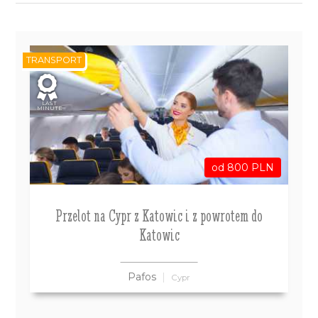
TRANSPORT
LAST
MINUTE
od 800 PLN
Przelot na Cypr z Katowic i z powrotem do
Katowic
Pafos
Cypr